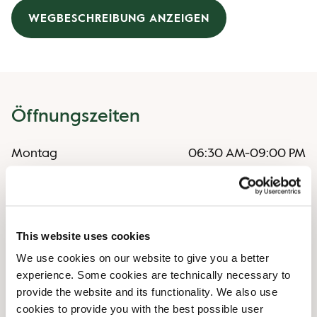
WEGBESCHREIBUNG ANZEIGEN
Öffnungszeiten
Montag
06:30 AM
-
09:00 PM
Dienstag
06:30 AM
-
09:00 PM
Mittwoch
06:30 AM
-
09:00 PM
Donnerstag
06:30 AM
-
09:00 PM
Freitag
06:30 AM
-
09:00 PM
This website uses cookies
Samstag
07:30 AM
-
09:00 PM
We use cookies on our website to give you a better
Sonntag
07:30 AM
-
09:00 PM
experience. Some cookies are technically necessary to
provide the website and its functionality. We also use
Unregelmäßige Öffnungszeiten
cookies to provide you with the best possible user