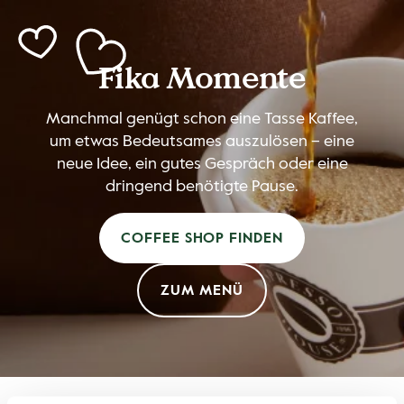
Fika Momente
Manchmal genügt schon eine Tasse Kaffee,
um etwas Bedeutsames auszulösen – eine
neue Idee, ein gutes Gespräch oder eine
dringend benötigte Pause.
COFFEE SHOP FINDEN
ZUM MENÜ