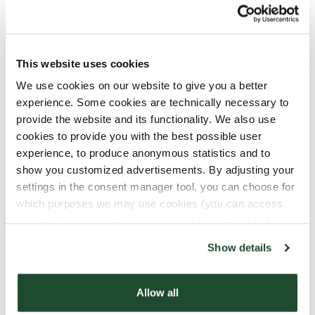
This website uses cookies
We use cookies on our website to give you a better
experience. Some cookies are technically necessary to
provide the website and its functionality. We also use
cookies to provide you with the best possible user
experience, to produce anonymous statistics and to
show you customized advertisements. By adjusting your
settings in the consent manager tool, you can choose for
which purposes we may use cookies (you can access
Noch kein Mitglied?
the tool by clicking on the icon at the bottom right of this
website).
Jetzt unsere App herunterladen und großartige
Show details
Vorteile genießen. Als Fika Club Mitglied kannst du
Punkte sammeln und sie für Prämien wie gratis
Allow all
Kaffee, Snacks und mehr einlösen.