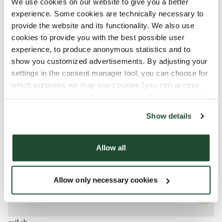
Was steckt drin
We use cookies on our website to give you a better
experience. Some cookies are technically necessary to
provide the website and its functionality. We also use
Alle unsere Produkte können kleinere
cookies to provide you with the best possible user
Spuren von Allergenen beinhalten.
experience, to produce anonymous statistics and to
show you customized advertisements. By adjusting your
Alle unsere Produkte werden mit Sorgfalt
settings in the consent manager tool, you can choose for
gehandhabt. Trotzdem besteht die Gefahr ,
which purposes we may use cookies (you can access
dass verschiedene Produkte miteinander in
the tool by clicking on the icon at the bottom right of this
Kontakt kommen und Allergene kontaminiert
website).
werden können..
Show details
Erfahre mehr dazu in unserem Allergen-
Guide
Allow all
Allow only necessary cookies
Allergene