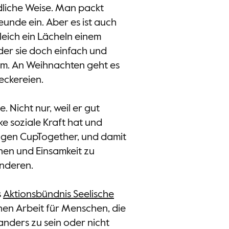
dliche Weise. Man packt
eunde ein. Aber es ist auch
leich ein Lächeln einem
er sie doch einfach und
rum. An Weihnachten geht es
eckereien.
. Nicht nur, weil er gut
ke soziale Kraft hat und
gen CupTogether, und damit
chen und Einsamkeit zu
anderen.
s
Aktionsbündnis Seelische
chen Arbeit für Menschen, die
anders zu sein oder nicht