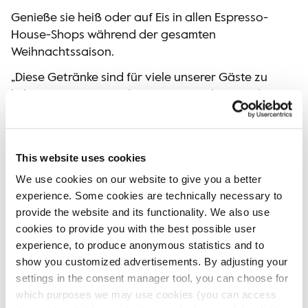
Genieße sie heiß oder auf Eis in allen Espresso-
House-Shops während der gesamten
Weihnachtssaison.
„Diese Getränke sind für viele unserer Gäste zu
liebgewonnenen Traditionen geworden. Durch
die Kombination klassischer Weihnachtsgewürze
mit einem ausgewogenen Geschmacksprofil
bringen wir etwas zurück, auf das sich viele
This website uses cookies
jedes Jahr freuen“, sagte Marta Grewe,
We use cookies on our website to give you a better
Commercial Manager.
experience. Some cookies are technically necessary to
Gönn dir den Christmas Latte und den
provide the website and its functionality. We also use
Christmas Chai Latte – nur für kurze Zeit in
cookies to provide you with the best possible user
dieser Weihnachtssaison erhältlich.
experience, to produce anonymous statistics and to
show you customized advertisements. By adjusting your
settings in the consent manager tool, you can choose for
which purposes we may use cookies (you can access