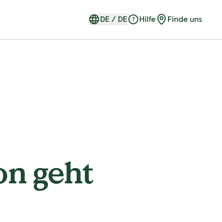
DE
/
DE
Hilfe
Finde uns
on geht