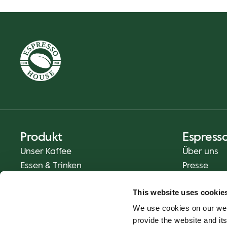
Produkt
Espress
Unser Kaffee
Über uns
Essen & Trinken
Presse
Kaffee auf deine Art
Kontakt
This website uses cookie
Lieferdienst
We use cookies on our web
Geschenkkarten
provide the website and its