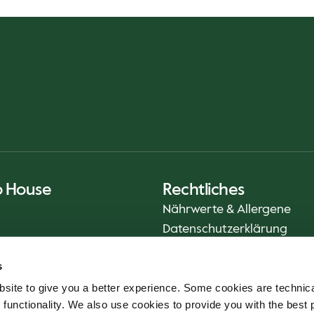
o House
Rechtliches
Nährwerte & Allergene
Datenschutzerklärung
Einsatz von Cookies
s
Nachhaltigkeitsbericht (EN
site to give you a better experience. Some cookies are technica
Lebensmittelsicherheit
 functionality. We also use cookies to provide you with the best 
App Nutzungsbedingunge