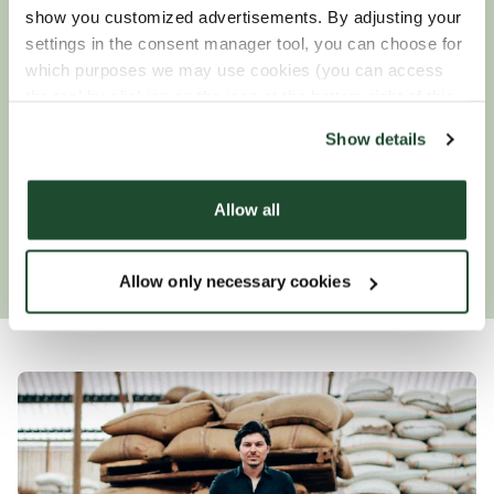
Unsere Rösterei arbeitet kontinuierlich an der
show you customized advertisements. By adjusting your
Reduzierung ihrer Auswirkungen auf die Umwelt.
settings in the consent manager tool, you can choose for
Unsere ausgehenden Transporte von der Rösterei
which purposes we may use cookies (you can access
werden innerhalb der nordischen Länder von
the tool by clicking on the icon at the bottom right of this
unserem Logistikpartner zu 100 %
website).
Show details
klimakompensiert. Wann immer es möglich ist,
versuchen wir auch, die Transporte mit unserem
Teelieferanten in Deutschland abzustimmen, um
Allow all
sicherzustellen, dass keine leeren Transporte
stattfinden.
Allow only necessary cookies